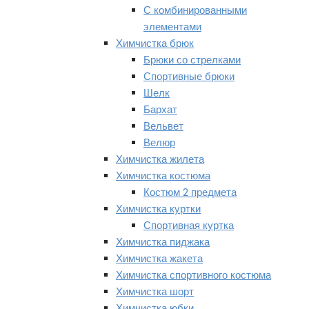
С комбинированными
элементами
Химчистка брюк
Брюки со стрелками
Спортивные брюки
Шелк
Бархат
Вельвет
Велюр
Химчистка жилета
Химчистка костюма
Костюм 2 предмета
Химчистка куртки
Спортивная куртка
Химчистка пиджака
Химчистка жакета
Химчистка спортивного костюма
Химчистка шорт
Химчистка юбки