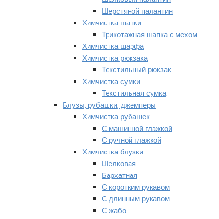
Шерстяной палантин
Химчистка шапки
Трикотажная шапка с мехом
Химчистка шарфа
Химчистка рюкзака
Текстильный рюкзак
Химчистка сумки
Текстильная сумка
Блузы, рубашки, джемперы
Химчистка рубашек
С машинной глажкой
С ручной глажкой
Химчистка блузки
Шелковая
Бархатная
С коротким рукавом
С длинным рукавом
С жабо