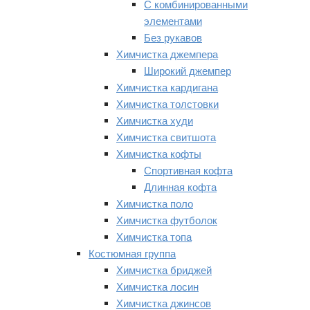
С комбинированными
элементами
Без рукавов
Химчистка джемпера
Широкий джемпер
Химчистка кардигана
Химчистка толстовки
Химчистка худи
Химчистка свитшота
Химчистка кофты
Спортивная кофта
Длинная кофта
Химчистка поло
Химчистка футболок
Химчистка топа
Костюмная группа
Химчистка бриджей
Химчистка лосин
Химчистка джинсов