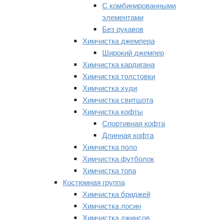
С комбинированными
элементами
Без рукавов
Химчистка джемпера
Широкий джемпер
Химчистка кардигана
Химчистка толстовки
Химчистка худи
Химчистка свитшота
Химчистка кофты
Спортивная кофта
Длинная кофта
Химчистка поло
Химчистка футболок
Химчистка топа
Костюмная группа
Химчистка бриджей
Химчистка лосин
Химчистка джинсов