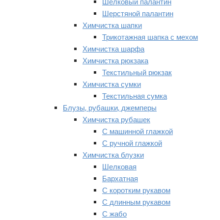
Шелковый палантин
Шерстяной палантин
Химчистка шапки
Трикотажная шапка с мехом
Химчистка шарфа
Химчистка рюкзака
Текстильный рюкзак
Химчистка сумки
Текстильная сумка
Блузы, рубашки, джемперы
Химчистка рубашек
С машинной глажкой
С ручной глажкой
Химчистка блузки
Шелковая
Бархатная
С коротким рукавом
С длинным рукавом
С жабо