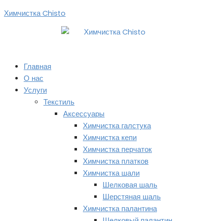
Перейти
Химчистка Chisto
к
содержимому
Главная
О нас
Услуги
Текстиль
Аксессуары
Химчистка галстука
Химчистка кепи
Химчистка перчаток
Химчистка платков
Химчистка шали
Шелковая шаль
Шерстяная шаль
Химчистка палантина
Шелковый палантин