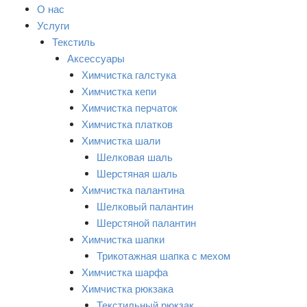
О нас
Услуги
Текстиль
Аксессуары
Химчистка галстука
Химчистка кепи
Химчистка перчаток
Химчистка платков
Химчистка шали
Шелковая шаль
Шерстяная шаль
Химчистка палантина
Шелковый палантин
Шерстяной палантин
Химчистка шапки
Трикотажная шапка с мехом
Химчистка шарфа
Химчистка рюкзака
Текстильный рюкзак