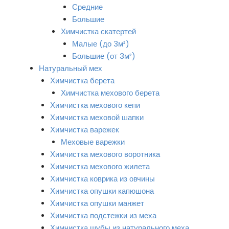
Средние
Большие
Химчистка скатертей
Малые (до 3м²)
Большие (от 3м²)
Натуральный мех
Химчистка берета
Химчистка мехового берета
Химчистка мехового кепи
Химчистка меховой шапки
Химчистка варежек
Меховые варежки
Химчистка мехового воротника
Химчистка мехового жилета
Химчистка коврика из овчины
Химчистка опушки капюшона
Химчистка опушки манжет
Химчистка подстежки из меха
Химчистка шубы из натурального меха