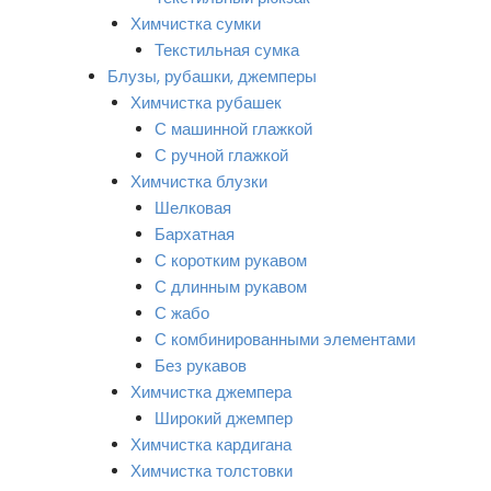
Химчистка сумки
Текстильная сумка
Блузы, рубашки, джемперы
Химчистка рубашек
С машинной глажкой
С ручной глажкой
Химчистка блузки
Шелковая
Бархатная
С коротким рукавом
С длинным рукавом
С жабо
С комбинированными элементами
Без рукавов
Химчистка джемпера
Широкий джемпер
Химчистка кардигана
Химчистка толстовки