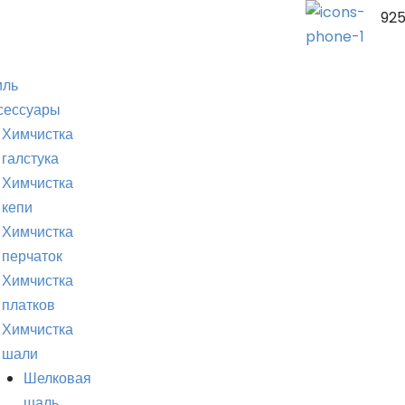
92
иль
сессуары
Химчистка
галстука
Химчистка
кепи
Химчистка
перчаток
Химчистка
платков
Химчистка
шали
Шелковая
шаль