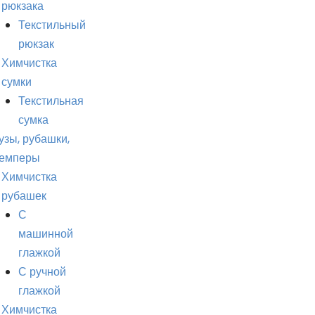
рюкзака
Текстильный
рюкзак
Химчистка
сумки
Текстильная
сумка
узы, рубашки,
емперы
Химчистка
рубашек
С
машинной
глажкой
С ручной
глажкой
Химчистка