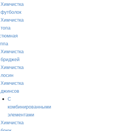
Химчистка
футболок
Химчистка
топа
стюмная
уппа
Химчистка
бриджей
Химчистка
лосин
Химчистка
джинсов
С
комбинированными
элементами
Химчистка
брюк