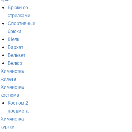
Брюки со
стрелками
Спортивные
брюки
Шелк
Бархат
Вельвет
Велюр
Химчистка
жилета
Химчистка
костюма
Костюм 2
предмета
Химчистка
куртки