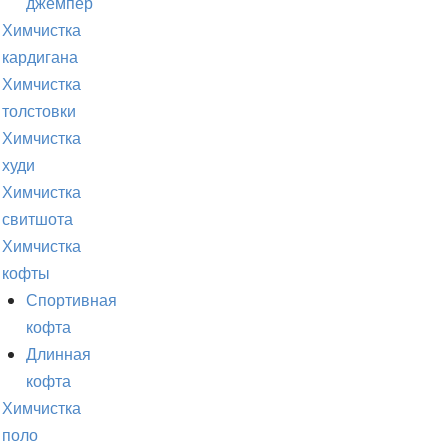
джемпер
Химчистка
кардигана
Химчистка
толстовки
Химчистка
худи
Химчистка
свитшота
Химчистка
кофты
Спортивная
кофта
Длинная
кофта
Химчистка
поло