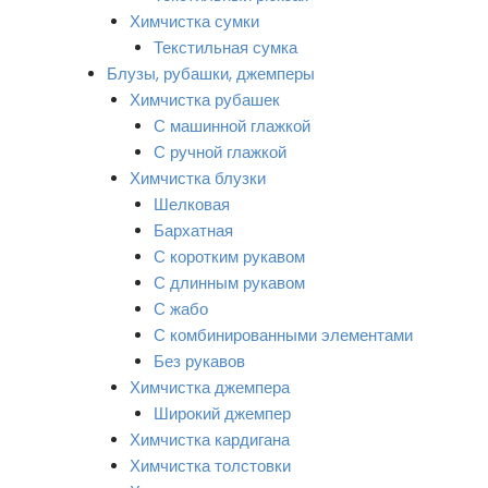
Химчистка сумки
Текстильная сумка
Блузы, рубашки, джемперы
Химчистка рубашек
С машинной глажкой
С ручной глажкой
Химчистка блузки
Шелковая
Бархатная
С коротким рукавом
С длинным рукавом
С жабо
С комбинированными элементами
Без рукавов
Химчистка джемпера
Широкий джемпер
Химчистка кардигана
Химчистка толстовки