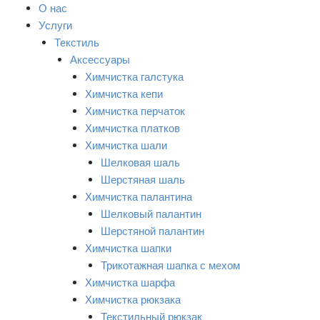
О нас
Услуги
Текстиль
Аксессуары
Химчистка галстука
Химчистка кепи
Химчистка перчаток
Химчистка платков
Химчистка шали
Шелковая шаль
Шерстяная шаль
Химчистка палантина
Шелковый палантин
Шерстяной палантин
Химчистка шапки
Трикотажная шапка с мехом
Химчистка шарфа
Химчистка рюкзака
Текстильный рюкзак