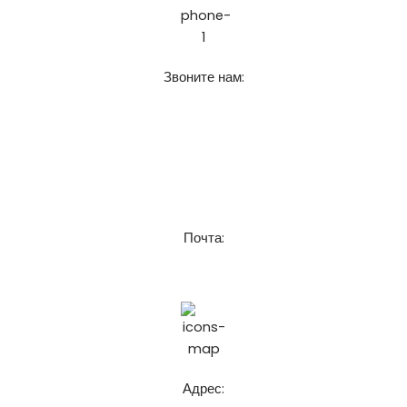
Звоните нам:
+7 (911) 925-62-52
8 (921) 916-62-52
Почта:
chistospbru@gmail.com
Адрес: