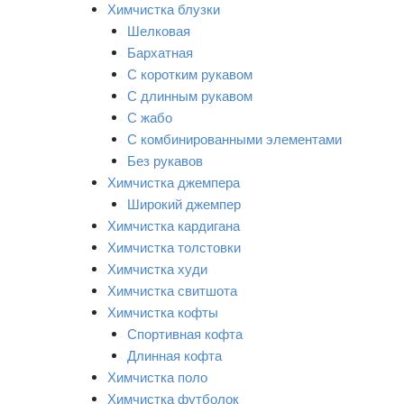
Химчистка блузки
Шелковая
Бархатная
С коротким рукавом
С длинным рукавом
С жабо
С комбинированными элементами
Без рукавов
Химчистка джемпера
Широкий джемпер
Химчистка кардигана
Химчистка толстовки
Химчистка худи
Химчистка свитшота
Химчистка кофты
Спортивная кофта
Длинная кофта
Химчистка поло
Химчистка футболок