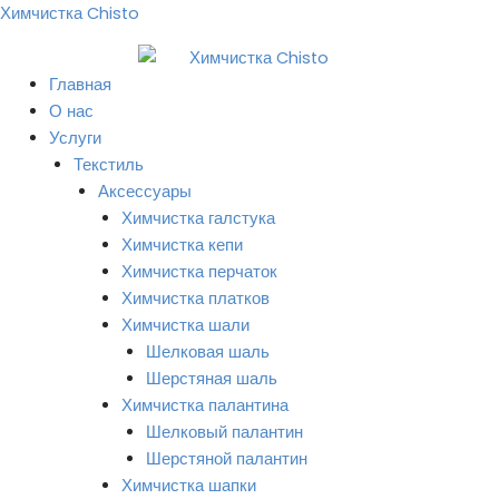
Перейти
Химчистка Chisto
к
содержимому
Главная
О нас
Услуги
Текстиль
Аксессуары
Химчистка галстука
Химчистка кепи
Химчистка перчаток
Химчистка платков
Химчистка шали
Шелковая шаль
Шерстяная шаль
Химчистка палантина
Шелковый палантин
Шерстяной палантин
Химчистка шапки