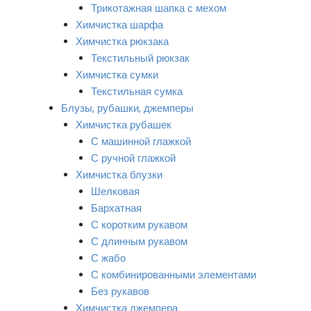
Трикотажная шапка с мехом
Химчистка шарфа
Химчистка рюкзака
Текстильный рюкзак
Химчистка сумки
Текстильная сумка
Блузы, рубашки, джемперы
Химчистка рубашек
С машинной глажкой
С ручной глажкой
Химчистка блузки
Шелковая
Бархатная
С коротким рукавом
С длинным рукавом
С жабо
С комбинированными элементами
Без рукавов
Химчистка джемпера