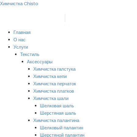
Перейти
Химчистка Chisto
к
содержимому
Главная
О нас
Услуги
Текстиль
Аксессуары
Химчистка галстука
Химчистка кепи
Химчистка перчаток
Химчистка платков
Химчистка шали
Шелковая шаль
Шерстяная шаль
Химчистка палантина
Шелковый палантин
Шерстяной палантин