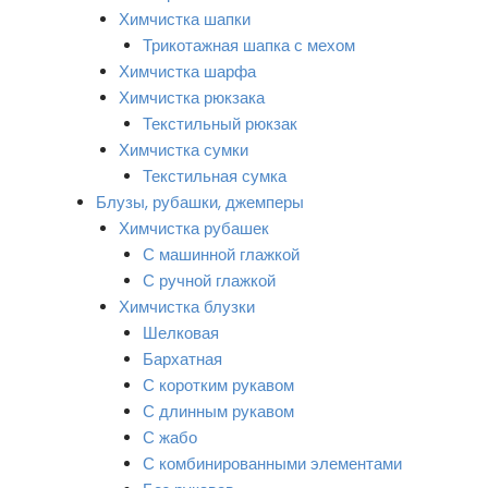
Химчистка шапки
Трикотажная шапка с мехом
Химчистка шарфа
Химчистка рюкзака
Текстильный рюкзак
Химчистка сумки
Текстильная сумка
Блузы, рубашки, джемперы
Химчистка рубашек
С машинной глажкой
С ручной глажкой
Химчистка блузки
Шелковая
Бархатная
С коротким рукавом
С длинным рукавом
С жабо
С комбинированными элементами