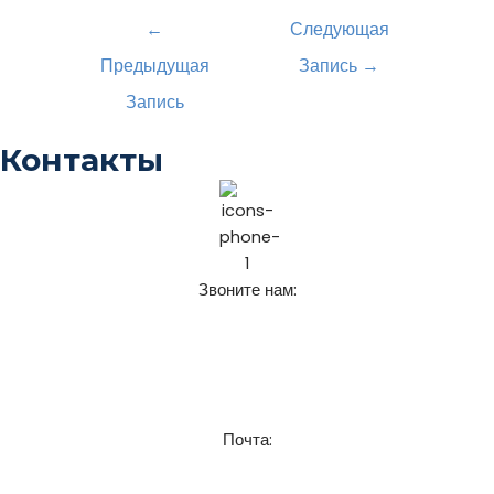
Навигация
←
Следующая
по
Предыдущая
Запись
→
записям
Запись
Контакты
Звоните нам:
+7 (911) 925-62-52
8 (921) 916-62-52
Почта:
chistospbru@gmail.com