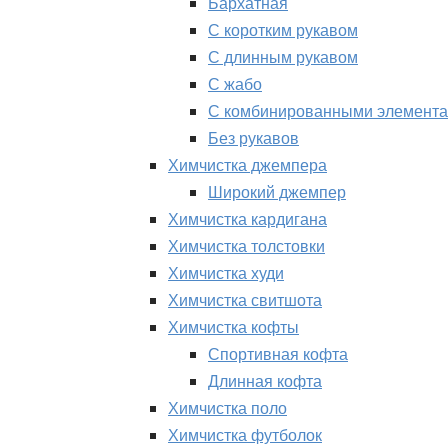
Бархатная
С коротким рукавом
С длинным рукавом
С жабо
С комбинированными элемент
Без рукавов
Химчистка джемпера
Широкий джемпер
Химчистка кардигана
Химчистка толстовки
Химчистка худи
Химчистка свитшота
Химчистка кофты
Спортивная кофта
Длинная кофта
Химчистка поло
Химчистка футболок