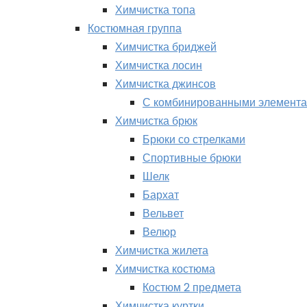
Химчистка топа
Костюмная группа
Химчистка бриджей
Химчистка лосин
Химчистка джинсов
С комбинированными элемент
Химчистка брюк
Брюки со стрелками
Спортивные брюки
Шелк
Бархат
Вельвет
Велюр
Химчистка жилета
Химчистка костюма
Костюм 2 предмета
Химчистка куртки