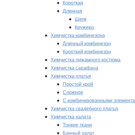
Короткая
Длинная
Шелк
Кружево
Химчистка комбинезона
Длинный комбинезон
Короткий комбинезон
Химчистка пижамного костюма
Химчистка сарафана
Химчистка платья
Простой крой
Сложное
С комбинированными элемент
Химчистка свадебного платья
Химчистка халата
Тонкие ткани
Банный халат