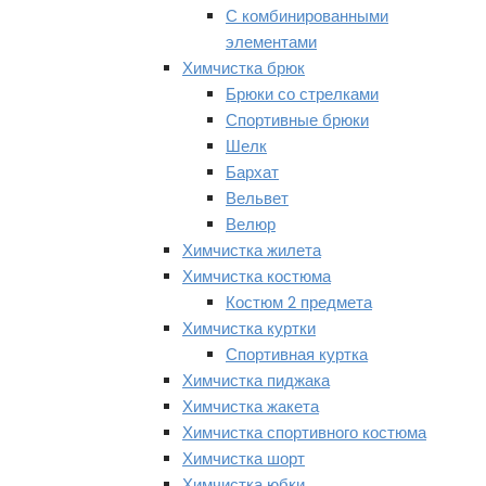
С комбинированными
элементами
Химчистка брюк
Брюки со стрелками
Спортивные брюки
Шелк
Бархат
Вельвет
Велюр
Химчистка жилета
Химчистка костюма
Костюм 2 предмета
Химчистка куртки
Спортивная куртка
Химчистка пиджака
Химчистка жакета
Химчистка спортивного костюма
Химчистка шорт
Химчистка юбки