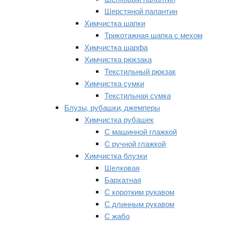
Шерстяной палантин
Химчистка шапки
Трикотажная шапка с мехом
Химчистка шарфа
Химчистка рюкзака
Текстильный рюкзак
Химчистка сумки
Текстильная сумка
Блузы, рубашки, джемперы
Химчистка рубашек
С машинной глажкой
С ручной глажкой
Химчистка блузки
Шелковая
Бархатная
С коротким рукавом
С длинным рукавом
С жабо