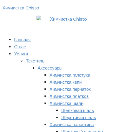
Перейти
Химчистка Chisto
к
содержимому
Главная
О нас
Услуги
Текстиль
Аксессуары
Химчистка галстука
Химчистка кепи
Химчистка перчаток
Химчистка платков
Химчистка шали
Шелковая шаль
Шерстяная шаль
Химчистка палантина
Шелковый палантин