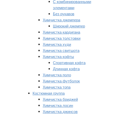
С комбинированными
элементами
Без рукавов
Химчистка джемпера
Широкий джемпер
Химчистка кардигана
Химчистка толстовки
Химчистка худи
Химчистка свитшота
Химчистка кофты
Спортивная кофта
Длинная кофта
Химчистка поло
Химчистка футболок
Химчистка топа
Костюмная группа
Химчистка бриджей
Химчистка лосин
Химчистка джинсов