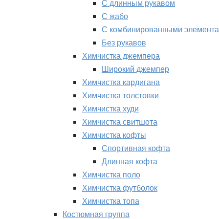
С длинным рукавом
С жабо
С комбинированными элемент
Без рукавов
Химчистка джемпера
Широкий джемпер
Химчистка кардигана
Химчистка толстовки
Химчистка худи
Химчистка свитшота
Химчистка кофты
Спортивная кофта
Длинная кофта
Химчистка поло
Химчистка футболок
Химчистка топа
Костюмная группа