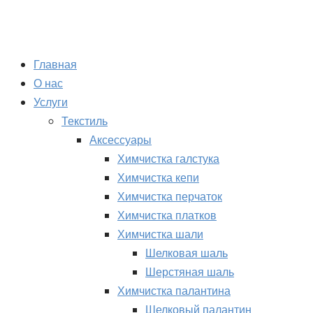
Перейти
к
содержимому
Главная
О нас
Услуги
Текстиль
Аксессуары
Химчистка галстука
Химчистка кепи
Химчистка перчаток
Химчистка платков
Химчистка шали
Шелковая шаль
Шерстяная шаль
Химчистка палантина
Шелковый палантин