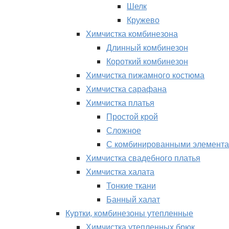
Шелк
Кружево
Химчистка комбинезона
Длинный комбинезон
Короткий комбинезон
Химчистка пижамного костюма
Химчистка сарафана
Химчистка платья
Простой крой
Сложное
С комбинированными элемент
Химчистка свадебного платья
Химчистка халата
Тонкие ткани
Банный халат
Куртки, комбинезоны утепленные
Химчистка утепленных брюк